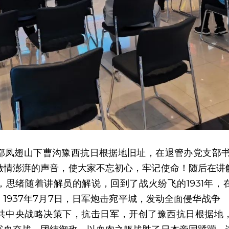
部凤翅山下曹沟豫西抗日根据地旧址，在退管办党支部书
激情澎湃的声音，使大家不忘初心，牢记使命！随后在讲
思绪随着讲解员的解说，回到了战火纷飞的1931年，在
1937年7月7日，日军炮击宛平城，发动全面侵华战争 
共中央战略决策下，抗击日军，开创了豫西抗日根据地