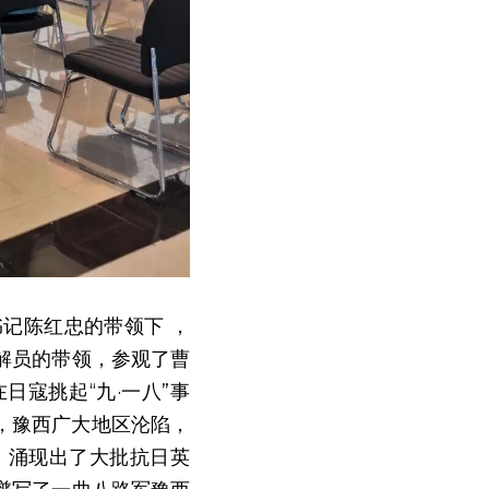
记陈红忠的带领下 ，
解员的带领，参观了曹
日寇挑起“九·一八”事
 ，豫西广大地区沦陷，
，涌现出了大批抗日英