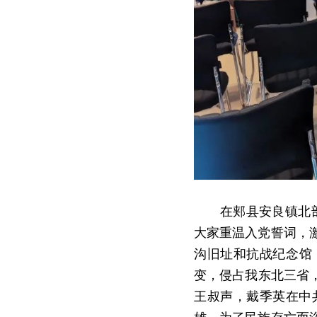
　　在郏县安良镇北
大家重温入党誓词，
沟旧址和抗战纪念馆，
变，侵占我东北三省，
王叔声，戴季英在中