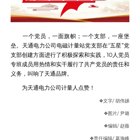
　　一个党员，一面旗帜；一个支部，一座堡
垒。天通电力公司电磁计量站党支部在“五星”党
支部创建方面进行了积极探索和实践，10人党员
专班成员用热情和实干履行了共产党员的责任和
义务，叫响了天通品牌。
　　为天通电力公司计量人点赞！
❖
文字
/ 胡伟娣
❖
图片
/ 尹璐
❖
编辑/ 赵薇
❖
责任编辑
/ 葛海峰