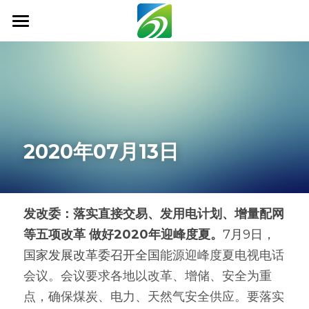
首页
关于我们
新闻资讯
信息公开
2020
年
0
7月13日
社会责任
业务范围
发改委：落实直接交易、发用电计划、增量配网
等五项改革 做好2020年迎峰度夏。
7月9日，
科技创新
国家发展改革委召开全国
能源迎峰度夏电视电话
联系我们
会议。会议要求各地以改革、增储、安全为重
点，确保煤炭、电力、天然气安全供应。要落实
搜索