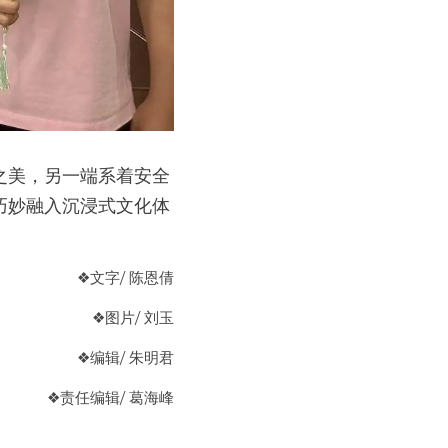
之美，另一端系着安全
巧妙融入沉浸式文化体
❖
文字/ 陈恩倩
❖
图片/ 刘玉
❖
编辑/ 朱明君
❖
责任编辑/ 葛海峰