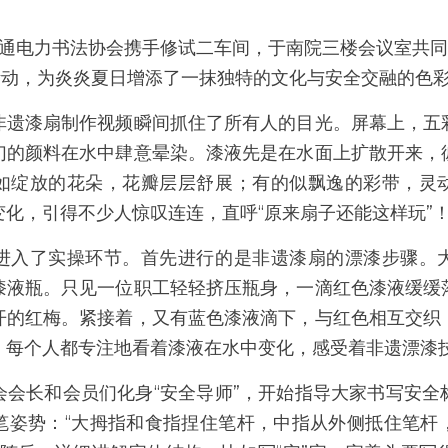
，天通电力书法协会携手修试二车间，于南院三楼会议室共
活动，为炎炎夏日增添了一抹独特的文化与安全交融的色
非遗漆扇制作视频瞬间抓住了所有人的目光。屏幕上，五
幻的颜料在水中肆意晕染。漆液先是在水面上扩散开来，
如绽放的花朵，花瓣层层舒展；有的似飘逸的彩带，灵
化，引得不少人惊叹连连，直呼“原来扇子还能这样玩”
进入了实操环节。首先进行的是非遗漆扇的漂漆步骤。
漆液瓶。只见一位职工轻轻挤压瓶身，一滴红色漆液缓缓
开的红梅。紧接着，又有蓝色漆液滴下，与红色相互交织
。每个人都专注地看着漆液在水中变化，感受着非遗漂漆
会会长和会员们化身“安全导师”，开始指导大家书写安全
笔姿势：“大拇指和食指捏住笔杆，中指从外侧抵住笔杆