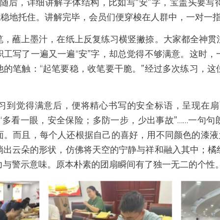
”随后，详细讲解字体结构，比如写“安”字，宝盖头要写
稳稳地托住。讲解完毕，会员们便穿梭在人群中，一对一
笔，蘸上墨汁，在纸上反复练习横竖撇捺。大家都全神贯
职工写了一遍又一遍“安”字，却总觉得不够满意。这时，
他的笔触：“起笔要稳，收笔要干脆。”经过多次练习，这
习到觉得满意后，便将精心书写的安全标语，呈现在扇
“多看一眼，安全保险；多防一步，少出事故”……一句
面。而且，每个人还根据自己的喜好，用不同颜色的漆液为
淌出云朵的形状，仿佛将天空的宁静与祥和融入其中；橘
力与警示意味。原本朴素的团扇瞬间有了独一无二的个性