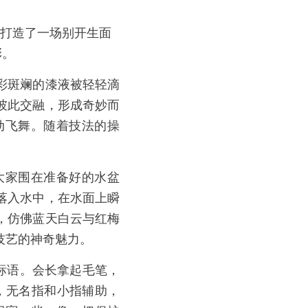
同打造了一场别开生面
彩。
彩斑斓的漆液被轻轻滴
彼此交融，形成奇妙而
动飞舞。随着技法的操
！
大家围在准备好的水盆
落入水中，在水面上瞬
，仿佛蓝天白云与红梅
技艺的神奇魅力。
标语。会长拿起毛笔，
，无名指和小指辅助，