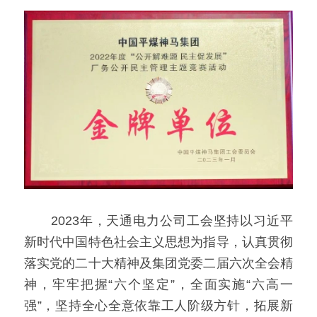
　　2023年，天通电力公司工会坚持以习近平
新时代中国特色社会主义思想为指导，认真贯彻
落实党的二十大精神及集团党委二届六次全会精
神，牢牢把握“六个坚定”，全面实施“六高一
强”，坚持全心全意依靠工人阶级方针，拓展新