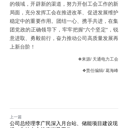
的领域，开辟新的渠道，努力开创工会工作的新
局面，充分发挥工会在推进改革、促进发展维护
稳定中的重要作用。团结一心、携手共进，在集
团党政的正确领导下，牢牢把握“六个坚定”，锐
意进取、勇毅前行，奋力推动公司高质量发展再
上新台阶！
❖来源/ 天通电力工会
❖
责任编辑
/ 葛海峰
上一篇
公司总经理李广民深入月台站、储能项目建设现