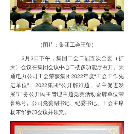
（图片：集团工会王玺）
　　3月3日下午，集团工会二届五次全委（扩
大）会议在集团会议中心二楼多功能厅召开。天
通电力公司工会荣获集团2022年度“工会工作先
进单位”、2022集团“公开解难题、民主促进发
展”厂务公开民主管理主题竞赛活动金牌单位荣
誉称号。公司党委副书记、纪委书记、工会主席
杨东华参加会议并领奖。 