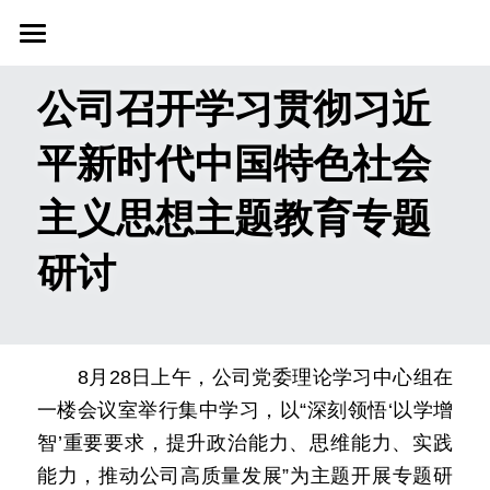
首页
公司召开学习贯彻习近
关于我们
平新时代中国特色社会
新闻资讯
主义思想主题教育专题
信息公开
研讨
社会责任
业务范围
　　8月28日上午，公司党委理论学习中心组在
科技创新
一楼会议室举行集中学习，以“深刻领悟‘以学增
联系我们
智’重要要求，提升政治能力、思维能力、实践
能力，推动公司高质量发展”为主题开展专题研
搜索