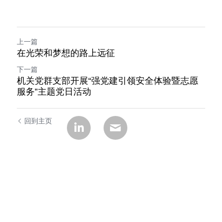
上一篇
在光荣和梦想的路上远征
下一篇
机关党群支部开展“强党建引领安全体验暨志愿
服务”主题党日活动
回到主页