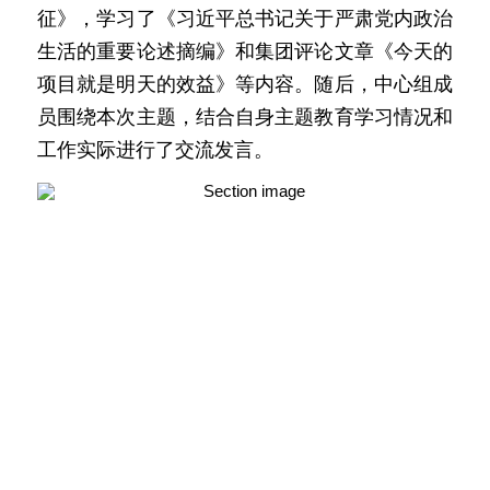
征》，学习了《习近平总书记关于严肃党内政治
生活的重要论述摘编》和集团评论文章《今天的
项目就是明天的效益》等内容。随后，中心组成
员围绕本次主题，结合自身主题教育学习情况和
工作实际进行了交流发言。