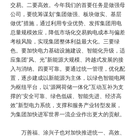
交易。二要高效。今年我们的首要任务是做强母
公司，要统筹谋划“集团做强、板块做实、基层
做优”措施，通过利用专业优势、发挥集团用电
总量规模效应，降低市场化交易购电成本与偏差
考核风险，实现集团整体利益最大化。三要绿
色。要加快电力基础设施建设、智能化升级，适
应集团“风、光”新能源大规模、跨越式发展的接
入与消纳。四要可靠。要通过统一管理，优化配
置，逐步建成以新能源为主体，以绿色智能电网
为枢纽平台，以“源网荷储一体化”互动互补为支
撑的“安全可靠、绿色低碳、智能先进、经济高
效”新型电力系统，支撑和服务产业转型发展，
为集团加快进军世界一流企业作出更大的贡献。
　　万善福、涂兴子也对加快推进统一、高效、