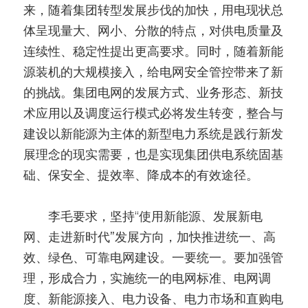
来，随着集团转型发展步伐的加快，用电现状总
体呈现量大、网小、分散的特点，对供电质量及
连续性、稳定性提出更高要求。同时，随着新能
源装机的大规模接入，给电网安全管控带来了新
的挑战。集团电网的发展方式、业务形态、新技
术应用以及调度运行模式必将发生转变，整合与
建设以新能源为主体的新型电力系统是践行新发
展理念的现实需要，也是实现集团供电系统固基
础、保安全、提效率、降成本的有效途径。
　　李毛要求，坚持“使用新能源、发展新电
网、走进新时代”发展方向，加快推进统一、高
效、绿色、可靠电网建设。一要统一。要加强管
理，形成合力，实施统一的电网标准、电网调
度、新能源接入、电力设备、电力市场和直购电