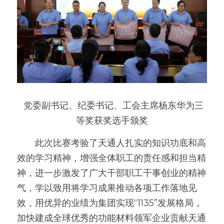
 党委副书记、纪委书记、工会主席杨东华为三
等奖获奖选手颁奖
　　此次比赛考验了天通人扎实的知识功底和高
效的学习精神，增强全体职工的责任感和担当精
神，进一步激发了广大干部职工干事创业的精神
气，学以致用将学习成果推动各项工作落地见
效，用优异的业绩为集团实现“1135”发展格局，
加快建成全球优秀的功能材料领军企业贡献天通