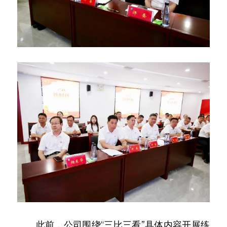
　　此前，公司围绕“三比三看”具体内容开展练