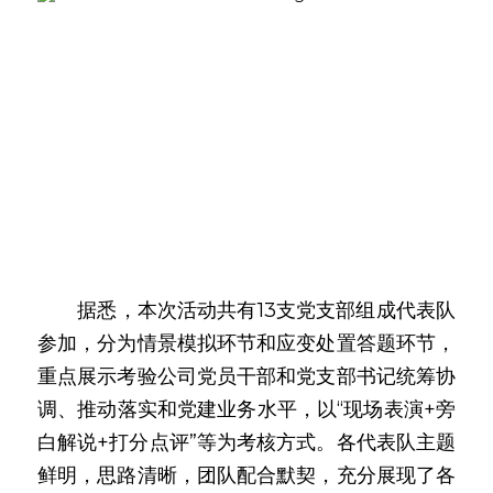
　　据悉，本次活动共有13支党支部组成代表队
参加，分为情景模拟环节和应变处置答题环节，
重点展示考验公司党员干部和党支部书记统筹协
调、推动落实和党建业务水平，以“现场表演+旁
白解说+打分点评”等为考核方式。各代表队主题
鲜明，思路清晰，团队配合默契，充分展现了各