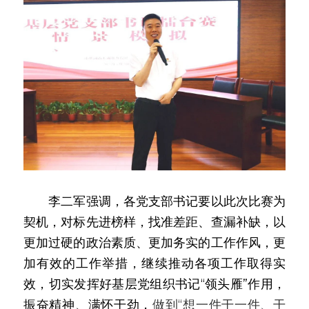
　　李二军强调，各党支部书记要以此次比赛为
契机，对标先进榜样，找准差距、查漏补缺，以
更加过硬的政治素质、更加务实的工作作风，更
加有效的工作举措，继续推动各项工作取得实
效，切实发挥好基层党组织书记“领头雁”作用，
振奋精神、满怀干劲，
做到“想一件干一件、干