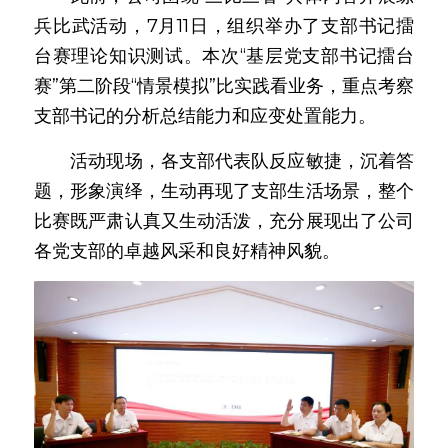
兵比武活动，7月11日，组织举办了支部书记擂
台赛理论知识测试。本次“基层党支部书记擂台
赛”第二阶段“情景模拟”比实践看业务，重点考察
支部书记的分析总结能力和应变处置能力。
　　活动现场，各支部代表队反应敏捷，沉着答
题，形象演绎，生动再现了支部生活场景，整个
比赛既严肃认真又生动活泼，充分展现出了公司
各党支部的卓越风采和良好精神风貌。