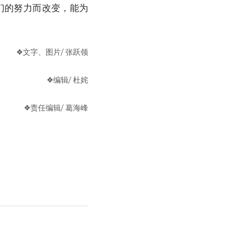
们的努力而改变，能为
❖文字、图片
/ 张跃领
❖
编辑
/ 杜姹
❖
责任编辑/ 葛海峰