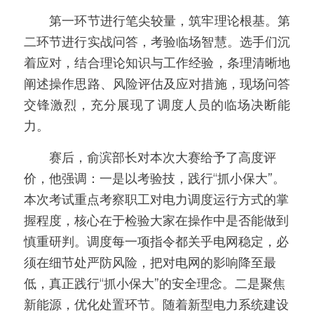
　　第一环节进行笔尖较量，筑牢理论根基。第
二环节进行实战问答，考验临场智慧。选手们沉
着应对，结合理论知识与工作经验，条理清晰地
阐述操作思路、风险评估及应对措施，现场问答
交锋激烈，充分展现了调度人员的临场决断能
力。
　　赛后，俞滨部长对本次大赛给予了高度评
价，他强调：一是以考验技，践行“抓小保大”。
本次考试重点考察职工对电力调度运行方式的掌
握程度，核心在于检验大家在操作中是否能做到
慎重研判。调度每一项指令都关乎电网稳定，必
须在细节处严防风险，把对电网的影响降至最
低，真正践行“抓小保大”的安全理念。二是聚焦
新能源，优化处置环节。随着新型电力系统建设