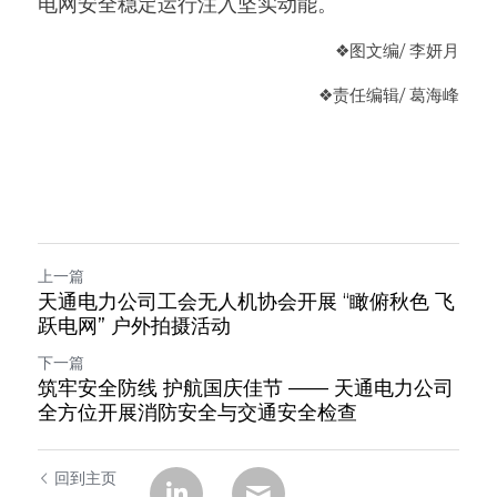
电网安全稳定运行注入坚实动能。
❖
图文编/ 李妍月
❖
责任编辑/ 葛海峰
上一篇
天通电力公司工会无人机协会开展 “瞰俯秋色 飞
跃电网” 户外拍摄活动
下一篇
筑牢安全防线 护航国庆佳节 —— 天通电力公司
全方位开展消防安全与交通安全检查
回到主页