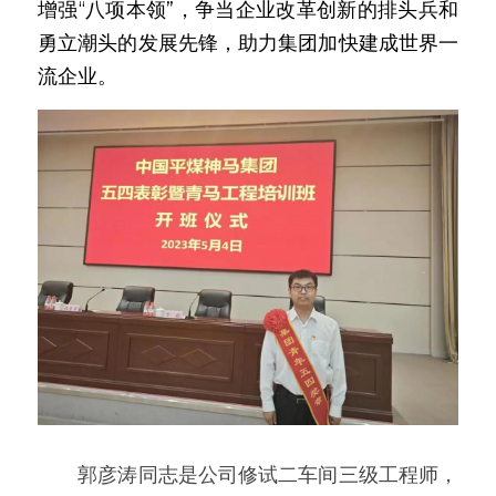
增强“八项本领”，争当企业改革创新的排头兵和
勇立潮头的发展先锋，助力集团加快建成世界一
流企业。
　　郭彦涛同志是公司修试二车间三级工程师，