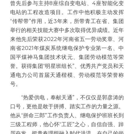
曾先后参与主持8座综自变电站、4座智能化变
电站的工程改造项目。工作中他积极主动发挥
“传帮带”作用，近3年来，所带青工在省、集团
举行的相关技能大赛中多次取得优异成绩。近年
来他先后荣获2022年河南省五一劳动奖章、河
南省2021年煤炭系统继电保护专业第一名、中
国平煤神马集团技术状元、集团劳动模范等荣
誉。获得集团“明星班组长”、优秀共产党员和天
通电力公司首届天通楷模、劳动模范等荣誉称
号。
　　“热爱供电，奉献天通”，不仅仅是郭彦涛的
口号，更他是敢于拼搏、踏实工作的力量之源。
他从“拼命三郎”工作负责人、继电保护班班长到
三级工程师，他心怀“工匠”之心，自信自强、踔
厉奋发，把青春理想融入时代洪流，在自己的岗