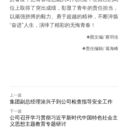
位上取得了突出成绩，彰显了青年的责任担当，
以顽强拼搏的毅力、勇于超越的精神，不断淬炼
“奋进”人生，演绎了精彩的无悔青春！
❖
图
文编/ 蔡羽佳
❖
责任编辑/ 葛海峰
上一篇
集团副总经理涂兴子到公司检查指导安全工作
下一篇
公司召开学习贯彻习近平新时代中国特色社会主
义思想主题教育专题研讨