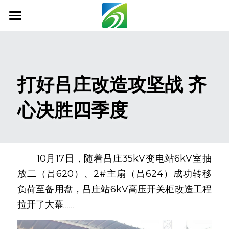
首页
关于我们
打好吕庄改造攻坚战 齐
新闻资讯
心决胜四季度
信息公开
社会责任
业务范围
　　10月17日，随着吕庄35kV变电站6kV室抽
放二（吕620）、2#主扇（吕624）成功转移
科技创新
负荷至备用盘，吕庄站6kV高压开关柜改造工程
联系我们
拉开了大幕……
搜索