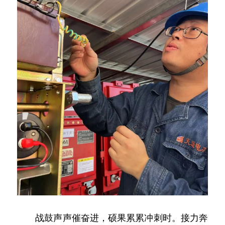
　　战鼓声声催奋进，硕果累累冲刺时。接力奔