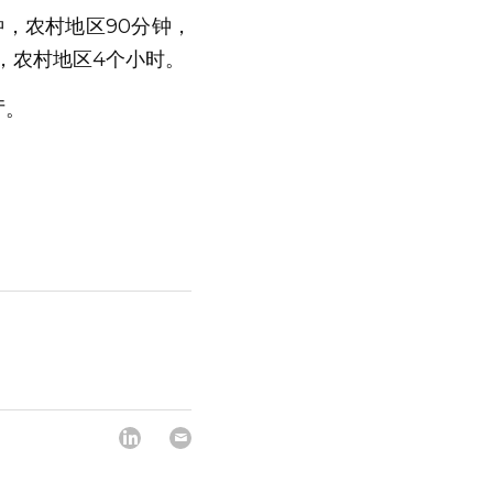
，农村地区90分钟，
特殊边远地区2小时。到达现场后恢复供电平均时间一般为：城区范围3个小时，农村地区4个小时。      
厅。