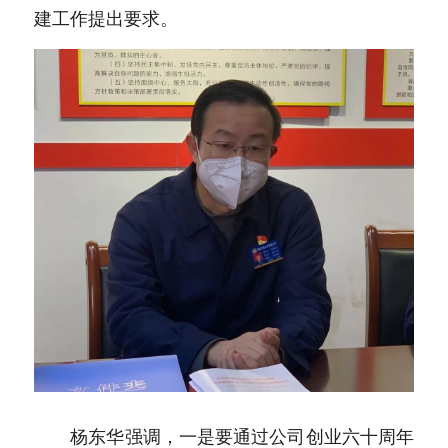
建工作提出要求。
　　杨东华强调，一是要通过公司创业六十周年