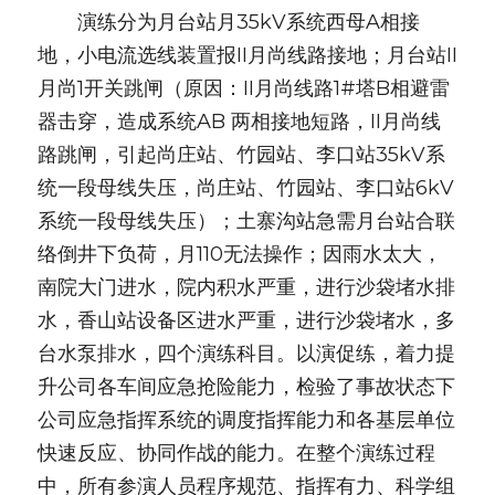
　　演练分为月台站月35kV系统西母A相接
地，小电流选线装置报II月尚线路接地；月台站II
月尚1开关跳闸（原因：II月尚线路1#塔B相避雷
器击穿，造成系统AB 两相接地短路，II月尚线
路跳闸，引起尚庄站、竹园站、李口站35kV系
统一段母线失压，尚庄站、竹园站、李口站6kV
系统一段母线失压）；土寨沟站急需月台站合联
络倒井下负荷，月110无法操作；因雨水太大，
南院大门进水，院内积水严重，进行沙袋堵水排
水，香山站设备区进水严重，进行沙袋堵水，多
台水泵排水，四个演练科目。以演促练，着力提
升公司各车间应急抢险能力，检验了事故状态下
公司应急指挥系统的调度指挥能力和各基层单位
快速反应、协同作战的能力。在整个演练过程
中，所有参演人员程序规范、指挥有力、科学组