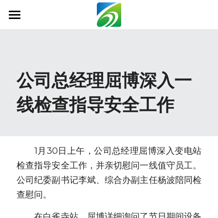
首页
关于我们
公司总经理屈博深入一
新闻资讯
线检查指导安全工作
信息公开
社会责任
业务范围
　　1月30日上午，公司总经理屈博深入变电站
检查指导安全工作，并亲切慰问一线值守员工。
科技创新
公司纪委副书记李斌、综合办副主任杨波陪同检
联系我们
查慰问。
　　在白雀寺站，屈博详细询问了节日期间设备
搜索