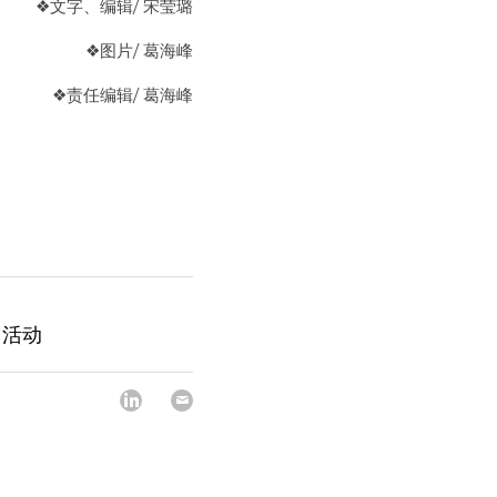
❖文字、编辑/ 宋莹璐
❖
图片/ 葛海峰
❖
责任编辑
/ 葛海峰
日活动