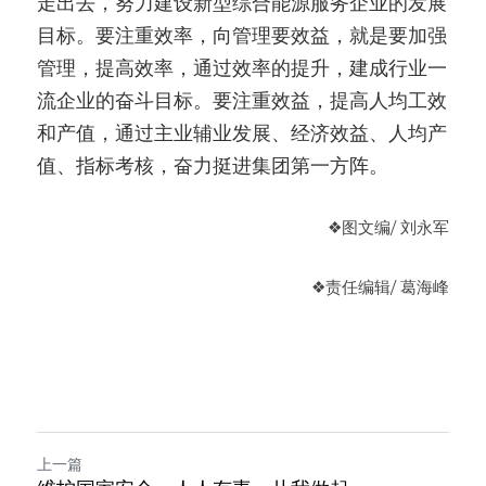
走出去，努力建设新型综合能源服务企业的发展
目标。要注重效率，向管理要效益，就是要加强
管理，提高效率，通过效率的提升，建成行业一
流企业的奋斗目标。要注重效益，提高人均工效
和产值，通过主业辅业发展、经济效益、人均产
值、指标考核，奋力挺进集团第一方阵。
❖图文编/ 刘永军
❖责任编辑/ 葛海峰
上一篇