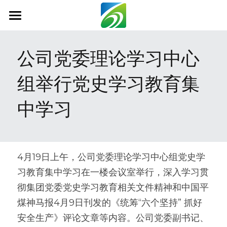
首页
公司党委理论学习中心
关于我们
组举行党史学习教育集
新闻资讯
中学习
信息公开
社会责任
业务范围
4月19日上午，公司党委理论学习中心组党史学
习教育集中学习在一楼会议室举行，深入学习贯
科技创新
彻集团党委党史学习教育相关文件精神和中国平
联系我们
煤神马报4月9日刊发的《统筹“六个坚持” 抓好
安全生产》评论文章等内容。公司党委副书记、
搜索