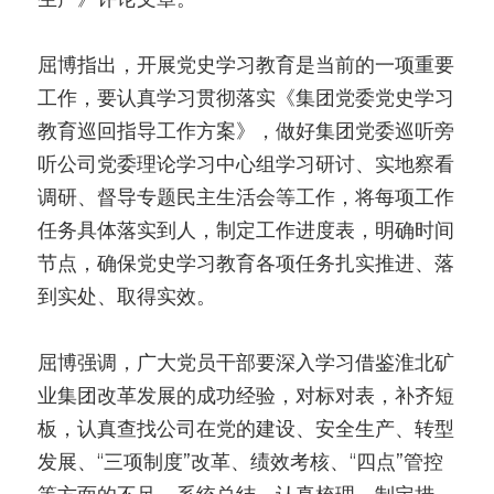
屈博指出，开展党史学习教育是当前的一项重要
工作，要认真学习贯彻落实《集团党委党史学习
教育巡回指导工作方案》，做好集团党委巡听旁
听公司党委理论学习中心组学习研讨、实地察看
调研、督导专题民主生活会等工作，将每项工作
任务具体落实到人，制定工作进度表，明确时间
节点，确保党史学习教育各项任务扎实推进、落
到实处、取得实效。
屈博强调，广大党员干部要深入学习借鉴淮北矿
业集团改革发展的成功经验，对标对表，补齐短
板，认真查找公司在党的建设、安全生产、转型
发展、“三项制度”改革、绩效考核、“四点”管控