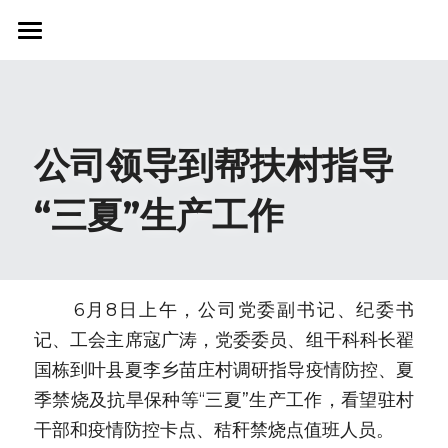
首页
关于我们
公司领导到帮扶村指导
新闻资讯
“三夏”生产工作
信息公开
社会责任
业务范围
　　6月8日上午，公司党委副书记、纪委书
记、工会主席寇广涛，党委委员、组干科科长翟
科技创新
国栋到叶县夏李乡苗庄村调研指导疫情防控、夏
联系我们
季禁烧及抗旱保种等“三夏”生产工作，看望驻村
干部和疫情防控卡点、秸秆禁烧点值班人员。
搜索