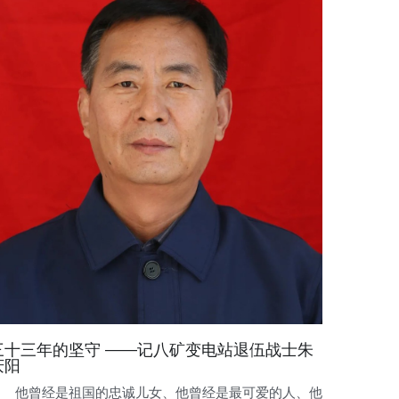
三十三年的坚守 ——记八矿变电站退伍战士朱
庆阳
他曾经是祖国的忠诚儿女、他曾经是最可爱的人、他