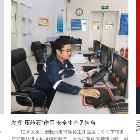
发挥“压舱石”作用 安全生产见担当
种
10月以来，因我市疫情防控工作需要，公司下辖多
然
座变电站进入封控值班状态。原本正常的交接班中断，封